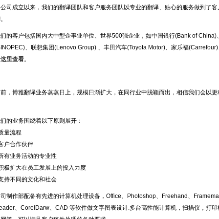
自公司成立以来，我们的翻译团队和客户服务团队以专业的翻译、贴心的服务做到了客户
牌
。
们的客户包括国内大中型企事业单位、世界500强企业，如中国银行(Bank of China)、中
SINOPEC)、联想集团(Lenovo Group) 、丰田汽车(Toyota Motor)、家乐福(Carre
击这里查看
。
目前，博雅翻译业务蒸蒸日上，规模日渐扩大，在同行业中脱颖而出，相信我们会以更
我们的业务围绕着以下原则展开：
 质量流程
 客户合作伙伴
 所有业务活动的专业性
 积极扩大在员工发展上的投入力度
 支持不同的文化和社会
司制作部配备有先进的计算机处理设备，Office、Photoshop、Freehand、Framemaker、
eader、CorelDarw、CAD 等软件做文字图表设计.多台高性能计算机，扫描仪