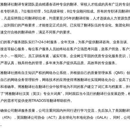
博雅翻译社翻译专家团队是由精通各语种专业的翻译、审校人才组成的具有广泛的专业
余名专职译员，7位项目经理，5位高级审校，8位专业顾问组成。所有的专职译员翻译
聘，凡是应聘我公司翻译职位者，均需要至少5年的翻译经验，人才选拔由人力资源负
谈，达到我们的严格要求，才能签定正式合同。已实现了翻译队伍的专业化、集团化和
迅速交付合格的翻译稿件，满足不同客户的要求。
我们的客户服务团队实行7×24小时服务，全年无休，为客户提供翻译咨询、业务洽谈
件接送等贴心服务，每位客户服务人员始终站在客户立场思考问题，急客户所急，客户
论大小，一视同仁。员工训练有素，诚实可靠。企业树立牢固的优质专业化服务意识，
重严谨认真，独具特色的管理，多年来为客户提供高品质、高效率的专业服务。
博雅翻译社拥有自主知识产权的网络办公系统，并根据自己的质量管理体系（QMS）
了自己的网络业务管理软件，网络技术的应用使得博雅翻译社实现网络化办公，提高了
率和准确率。博雅翻译社在翻译行业中较早地为不同的客户建立了词汇库与档案库，并
制了“博雅翻译社汉英（英汉）专业大词典”，同时跟踪当今流行的翻译行业发展趋势，
客户的需求可提供使用TRADOS等翻译帮助软件。
为确保公司翻译服务质量，公司注重同国内外同行进行学习交流，先后加入了美国翻译
（ATA），英国翻译公司协会（ACT）及全球化与本地化协会（GALA）。同时，公司
证。