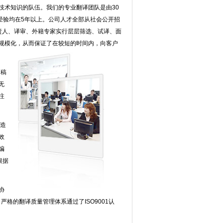
技术知识的队伍。我们的专业翻译团队是由30
经验均在5年以上。公司人才全部从社会公开招
责人、译审、外籍专家实行层层筛选、试译、面
规模化，从而保证了在较短的时间内，向客户
、稿
无
注
创造
效
编
根据
协
严格的翻译质量管理体系通过了ISO9001认