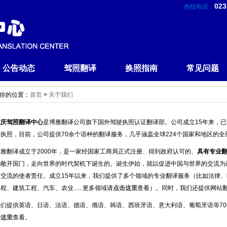
023
热线电话：
公告动态
驾照翻译
换照指南
常见问题
你的位置：
首页
>
关于我们
重庆驾照翻译中心
是博雅翻译公司旗下国外驾驶执照认证翻译部。公司成立15年来，已翻
驶执照，目前，公司提供70余个语种的翻译服务，几乎涵盖全球224个国家和地区的全
博雅翻译成立于2000年，是一家经国家工商局正式注册、得到政府认可的、
具有专业
步敞开国门，走向世界的时代契机下诞生的。诞生伊始，就以促进中国与世界的交流为
术交流的使者责任。成立15年以来，我们提供了多个领域的专业翻译服务（比如法律
程、建筑工程、汽车、农业......更多领域请
点击这里
查看）。同时，我们还提供网站
我们提供英语、日语、法语、德语、俄语、韩语、西班牙语、意大利语、葡萄牙语等7
击这里
查看。