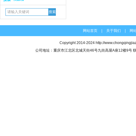
网站首页
|
关于我们
|
网
Copyright 2014-2024
http://www.chongqingjia
公司地址：重庆市江北区北城天街46号九街高屋A座12楼9号 联系电话：02