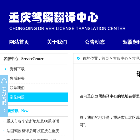
网站首页
关于我们
公告动态
驾照翻
你的位置：
首页
>
客服中心
>
常见
客服中心 ServiceCenter
资料下载
售后服务
联系我们
请问重庆驾照翻译中心的地址在哪里
常见问题
最新资讯 New
答：我们的地址是：重庆市江北区观
重庆市各车管所地址及联系电话
司”。
法国驾照翻译后可以直接在重庆