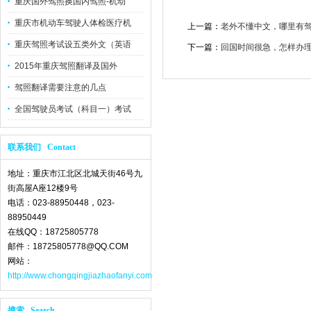
重庆国外驾照换国内驾照-机动
重庆市机动车驾驶人体检医疗机
上一篇：
老外不懂中文，哪里有
重庆驾照考试设五类外文（英语
下一篇：
回国时间很急，怎样办
2015年重庆驾照翻译及国外
驾照翻译需要注意的几点
全国驾驶员考试（科目一）考试
联系我们 Contact
地址：重庆市江北区北城天街46号九
街高屋A座12楼9号
电话：023-88950448，023-
88950449
在线QQ：18725805778
邮件：18725805778@QQ.COM
网站：
http://www.chongqingjiazhaofanyi.com
搜索 Search