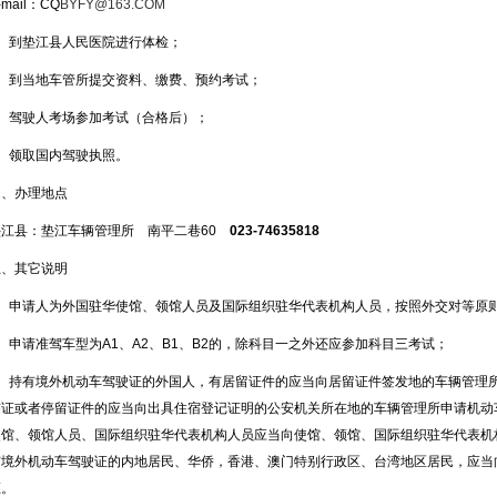
-mail：CQ
BYFY@163.COM
2、到垫江县人民医院进行体检；
3、到当地车管所提交资料、缴费、预约考试；
4、驾驶人考场参加考试（合格后）；
5、领取国内驾驶执照。
四、办理地点
垫江县：垫江车辆管理所 南平二巷60
023-74635818
五、其它说明
1、申请人为外国驻华使馆、领馆人员及国际组织驻华代表机构人员，按照外交对等原
、申请准驾车型为A1、A2、B1、B2的，除科目一之外还应参加科目三考试；
3、持有境外机动车驾驶证的外国人，有居留证件的应当向居留证件签发地的车辆管理
签证或者停留证件的应当向出具住宿登记证明的公安机关所在地的车辆管理所申请机动
使馆、领馆人员、国际组织驻华代表机构人员应当向使馆、领馆、国际组织驻华代表机
有境外机动车驾驶证的内地居民、华侨，香港、澳门特别行政区、台湾地区居民，应当
证。