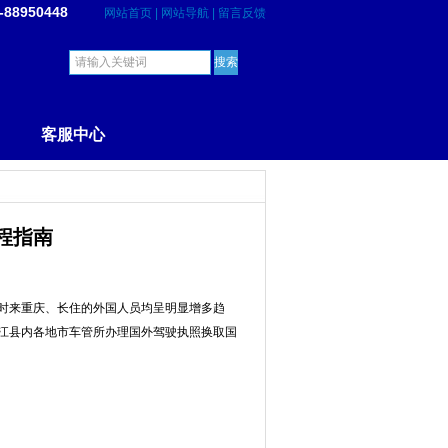
-88950448
网站首页
|
网站导航
|
留言反馈
客服中心
程指南
时来重庆、长住的外国人员均呈明显增多趋
江县内各地市车管所办理国外驾驶执照换取国