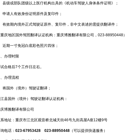
2、县级或部队团级以上医疗机构出具的《机动车驾驶人身体条件证明》；
3、申请人有效身份证明原件及复印件；
4、有效期内境外正式驾驶证原件、复印件，非中文表述的需提供翻译件；
重庆地区国外驾照翻译认证机构：重庆博雅翻译有限公司，023-88950448）
5、近期一寸免冠白底彩色照片四张；
二、办理时限
考试合格后7个工作日左右。
三、办理流程
1、将国外（境外）驾驶证翻译；
垫江县国外（境外）驾驶证翻译认证机构：
重庆博雅翻译有限公司
联系地址：重庆市江北区观音桥北城天街46号九街高屋A座12楼9号
咨询电话：
023-67953428 023-88950448
（可以提供快递服务）