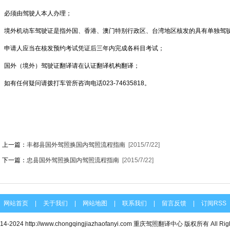
4、必须由驾驶人本人办理；
5、境外机动车驾驶证是指外国、香港、澳门特别行政区、台湾地区核发的具有单独驾
6、申请人应当在核发预约考试凭证后三年内完成各科目考试；
7、国外（境外）驾驶证翻译请在认证翻译机构翻译；
、如有任何疑问请拨打车管所咨询电话023-74635818。
上一篇：
丰都县国外驾照换国内驾照流程指南
[2015/7/22]
下一篇：
忠县国外驾照换国内驾照流程指南
[2015/7/22]
网站首页
|
关于我们
|
网站地图
|
联系我们
|
留言反馈
|
订阅RSS
014-2024
http://www.chongqingjiazhaofanyi.com
重庆驾照翻译中心 版权所有 All Rights