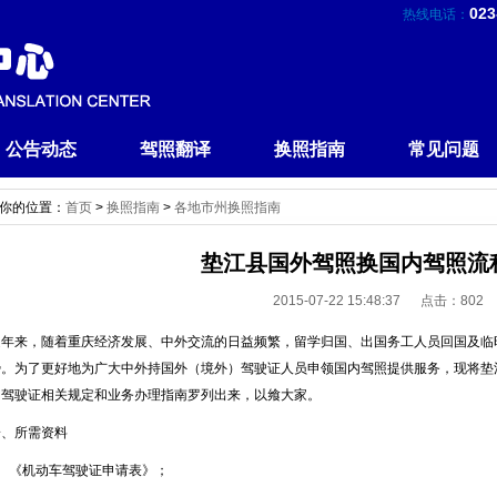
023
热线电话：
公告动态
驾照翻译
换照指南
常见问题
你的位置：
首页
>
换照指南
>
各地市州换照指南
垫江县国外驾照换国内驾照流
2015-07-22 15:48:37 点击：
802
近年来，随着重庆经济发展、中外交流的日益频繁，留学归国、出国务工人员回国及临
势。为了更好地为广大中外持国外（境外）驾驶证人员申领国内驾照提供服务，现将垫
内驾驶证相关规定和业务办理指南罗列出来，以飨大家。
一、所需资料
1、《机动车驾驶证申请表》；